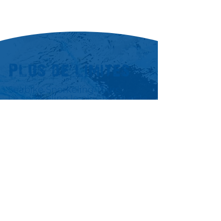
Plus de limites
Seabike Snorkeling Tours.
Le snorkeling le plus facile et le
plus sûr au monde. Tout le
monde peut nager avec un
Seabike - même sans
expérience!